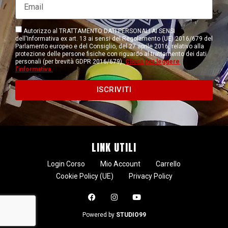
Autorizzo al TRATTAMENTO DATI PERSONALI AI SENSI
dell'Informativa ex art. 13 ai sensi del Regolamento (UE) 2016/679 del
Parlamento europeo e del Consiglio, del 27 aprile 2016, relativo alla
protezione delle persone fisiche con riguardo al trattamento dei dati
personali (per brevità GDPR 2016/679).
Clicca per leggere
l'informativa.
ISCRIVITI
LINK UTILI
Login Corso
Mio Account
Carrello
Cookie Policy (UE)
Privacy Policy
Powered by
STUDIO99