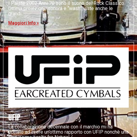
I Paiste 2002 Anni 70 sono il suono del Rock Classico.
Ottima proiezione sonora e “wash” viste anche le
grandi
Maggiori Info »
UFIP
La collaborazione decennale con il marchio mi ha
portato ad avere un’ottimo rapporto con UFIP nonchè una