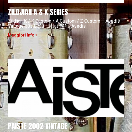
ZILDJIAN A & K SERIES
Zildjian K / K Custom / A Custom / Z Custom – Avedis
Vintage 60s Light Hi Hat 14″ – Avedis
Maggiori Info »
PAISTE 2002 VINTAGE