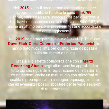
Nel
2015
, visto il poco tempo a disposizione per
progetti inediti, ho fondato la band
Blink ’99
.
Per me, oltre ad essere un’occasione per divertirmi e
far divertire il pubblico con la musica dei Blink 182, è
anche un ottimo banco di prova per testare accordature
ed equipaggiamento.
Nel
2019
ho partecipato alla clinic “Level Up Tour” con
Dave Elich
,
Chris Coleman
e
Federico Paulovich
, mi
hanno dato nuova linfa per quanto riguarda postura
sullo strumento e timing.
Grazie alla stretta collaborazione con il
Marzi
Recording Studio
negli ultimi anni ho approfondito
tutto ciò che riguarda la registrazione della batteria,
costruendomi anche un mini studio con microfoni di
qualità e preamplificatori analogici, equipaggiamento
che all’evenienza posso spostare per le varie sessioni
di registrazione.