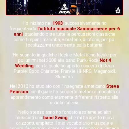
Ho iniziato nel
1993
, successivamente ho
frequentando
l’istituto musicale Sammarinese per 6
anni
, studiando oltre tutte le percussioni classiche
come timpani, marimba, vibrafono, xilofono, per poi
focalizzarmi unicamente sulla batteria.
Ho suonato in qualche Rock e Metal band locale per
poi unirmi nel 2008 alla band Punk-Rock
Not 4
Wedding
, con la quale ho aperto concerti di Deep
Purple, Good Charlotte, Frankie Hi-NRG, Meganoidi,
Skiantos.
Nel 2010 ho studiato con l’insegnate americano
Steve
Pearson
con il quale ho scoperto metodi e modalità di
apprendimento completamente differenti rispetto alla
scuola italiana.
Nello stesso anno ho fondato assieme ad altri
musicisti una
band Swing
che mi ha aperto nuovi
orizzonti, ampliato il mio vocabolario musicale e
sonoro, facendomi scoprire anche il mondo del vintage.