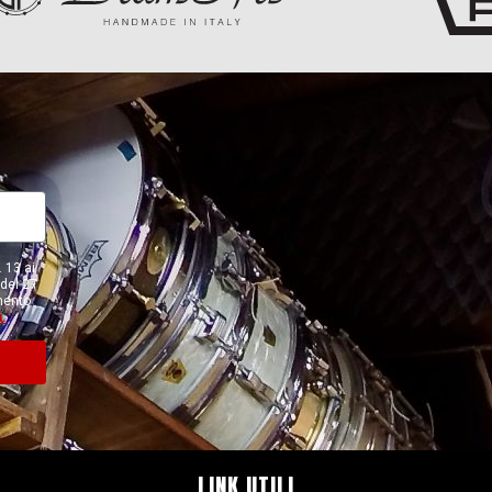
 13 ai
del 27
amento
a.
LINK UTILI