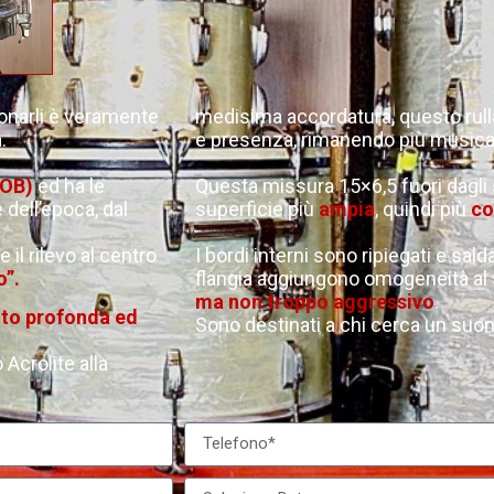
suonarli è veramente
medisima accordatura, questo rull
a.
e presenza, rimanendo più musical
NOB)
ed ha le
Questa missura 15×6,5 fuori dagli 
dell’epoca, dal
superficie più
ampia
, quindi più
c
 il rilevo al centro
I bordi interni sono ripiegati e salda
”.
flangia aggiungono omogeneità a
ma non troppo aggressivo
.
olto profonda ed
Sono destinati a chi cerca un suono
Acrolite alla