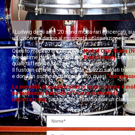
I Ludwig degli anni ’20 sono molto rari e ricercati, 
un piacere e danno al musicista un’ispirazione unic
Questo modello era chiamato
Nickel Over Brass (
medesime caratteristiche del
Black Beauty
sempre 
quale differisce solo per la finitura estetica.
Il fusto in ottone composto da 2 pezzi saldati tramite
e dona un suono molto compatto, quasi
“compresso
La sonorità di questo rullante in particolare è m
ha tantissimi bassi da offrire in contesti di
registrazione,
paragonato in studio con un classico 