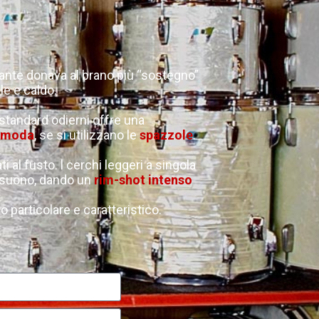
ante donava al brano più “sostegno”
e e caldo.
standard odierni offre una
omoda
, se si utilizzano le
spazzole
.
ti al fusto. l cerchi leggeri a singola
l suono, dando un
rim-shot intenso
 particolare e caratteristico.