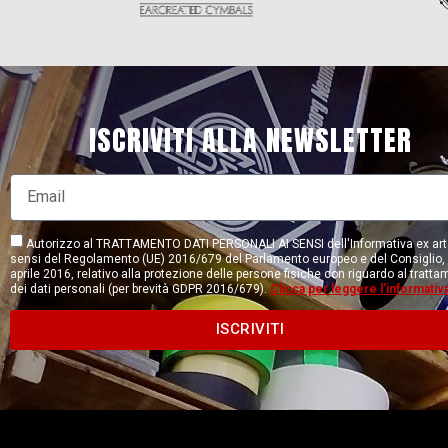
ISCRIVITI ALLA NEWSLETTER
Autorizzo al TRATTAMENTO DATI PERSONALI AI SENSI dell'Informativa ex art.
sensi del Regolamento (UE) 2016/679 del Parlamento europeo e del Consiglio, 
aprile 2016, relativo alla protezione delle persone fisiche con riguardo al tratt
dei dati personali (per brevità GDPR 2016/679).
Clicca per leggere l'informativ
ISCRIVITI